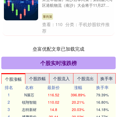
区港航物流（南沙）大会将于11月27日
至28日在广州南沙国际会展中心举办，并
宣布自本届起....
掌尚策
查看：
110
分类：
手机炒股软件推
荐
垒富优配文章已加载完成
个股实时涨跌榜
个股跌幅
个股流入
个股流出
换手率
个股涨幅
排名
名称
最新价
涨幅
换手率
1
N展芯
116.52
396.89%
79.39%
2
锐翔智能
110.02
20.21%
16.80%
3
志特新材
14.8
20.03%
14.18%
4
博腾股份
20.44
20.02%
14.77%