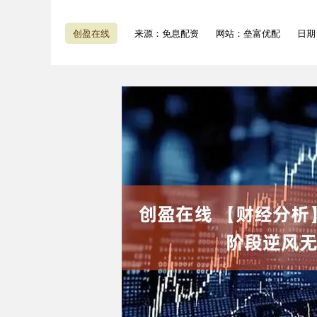
创盈在线
来源：免息配资
网站：垒富优配
日期：
深证成指
14311.01
9.68
1.02%
200.89
1