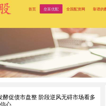
首页
垒富优配
全国配资网
靠谱的
发酵促债市盘整 阶段逆风无碍市场看多
信心