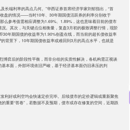
长端利率的高点几何。”华西证券首席经济学家刘郁指出，“首
收盘的情况——当时10年、30年期国债活跃券的利率分别收于
息，那么参考值需相应调整为1.69%、1.89%，这也意味着目前的债市
的情况。其次，与关键点位相衡量，复盘3月初的极致调整行情，现阶
，即30年期国债的收益率为1.90%创盈在线，而当前的超长债收益率
P的背景下，10年期国债收益率或难回到3月的高点水平，也就是
博弈后的阶段性平衡，而非分歧的实质性解决，各机构需正视谈
的基本面，外部环境依旧严峻，基于经济基本面仍旧承压的判
发利好或利空均会快速定价完毕。后续债市的定价逻辑或重新聚焦
晓的重要“答卷”，若数据不及预期，债市或存在修复的空间，近期跌
。