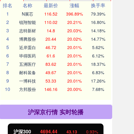
排名
名称
最新价
涨幅
换手率
1
N展芯
116.52
396.89%
79.39%
2
锐翔智能
110.02
20.21%
16.80%
3
志特新材
14.8
20.03%
14.18%
4
博腾股份
20.44
20.02%
14.77%
5
近岸蛋白
46.72
20.01%
5.62%
6
毕得医药
61.6
20.01%
6.12%
7
五洲医疗
83.62
20.01%
18.37%
8
耐科装备
49.67
20.01%
6.83%
9
一博科技
53.33
20.01%
17.26%
10
方邦股份
146.16
20.00%
7.68%
沪深京行情 实时轮播
北证50
1134.24
创
11.37
1.01%