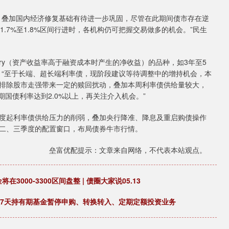
叠加国内经济修复基础有待进一步巩固，尽管在此期间债市存在逆
.7%至1.8%区间行进时，各机构仍可把握交易做多的机会。”民生
y（资产收益率高于融资成本时产生的净收益）的品种，如3年至5
，“至于长端、超长端利率债，现阶段建议等待调整中的增持机会，本
排除股市走强带来一定的赎回扰动，叠加本周利率债供给量较大，
年期国债利率达到2.0%以上，再关注介入机会。”
起利率债供给压力的削弱，叠加央行降准、降息及重启购债操作
二、三季度的配置窗口，布局债券牛市行情。
垒富优配提示：文章来自网络，不代表本站观点。
3000-3300区间盘整 | 债圈大家说05.13
数7天持有期基金暂停申购、转换转入、定期定额投资业务