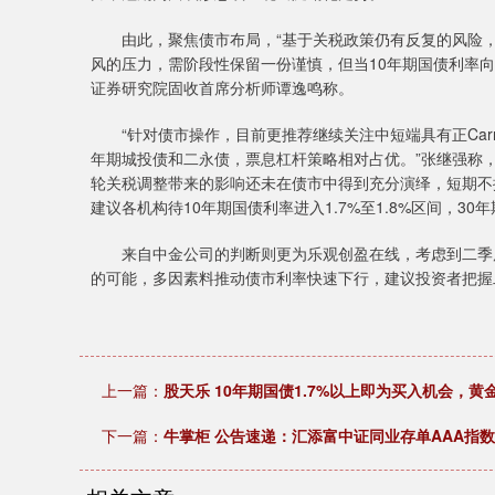
由此，聚焦债市布局，“基于关税政策仍有反复的风险，
风的压力，需阶段性保留一份谨慎，但当10年期国债利率向1
证券研究院固收首席分析师谭逸鸣称。
“针对债市操作，目前更推荐继续关注中短端具有正Carr
年期城投债和二永债，票息杠杆策略相对占优。”张继强称
轮关税调整带来的影响还未在债市中得到充分演绎，短期不
建议各机构待10年期国债利率进入1.7%至1.8%区间，30
来自中金公司的判断则更为乐观创盈在线，考虑到二季度
的可能，多因素料推动债市利率快速下行，建议投资者把握
上一篇：
股天乐 10年期国债1.7%以上即为买入机会，黄金将在
下一篇：
牛掌柜 公告速递：汇添富中证同业存单AAA指