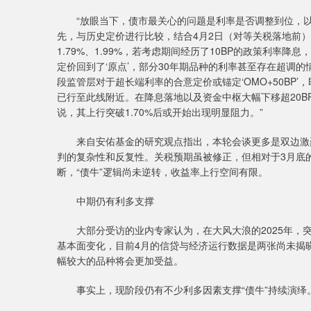
“放眼当下，债市最关心的问题是利率是否调整到位，以及
先，与历史定价进行比较，结合4月2日（对等关税落地前）
1.79%、1.99%，若考虑期间经历了10BP的政策利率降
定价回到了‘原点’，部分30年期品种的利率甚至存在超调
段监管层对于超长端利率的合意定价或锚定‘OMO+50BP’
已行至此线附近。在降息落地以及资金中枢大幅下移超20B
说，其上行突破1.70%后或开始出现明显阻力。”
来自安佑基金的研究观点指出，本轮会谈更多是双边激烈
判的复杂性和反复性。关税预期虽被修正，但相对于3月底
断，“债牛”逻辑尚未逆转，收益率上行空间有限。
中期仍有利多支撑
大部分受访的业内专家认为，在大风大浪的2025年，突
基本面变化，目前4月的信贷与经济运行数据是两张尚未揭
幅较大的品种将会更加受益。
事实上，现阶段仍有不少利多因素支撑“债牛”持续演绎