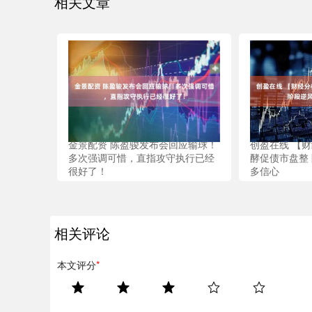
相关文章
金景配资 陈盈骏发布会回应输球！
创盈在线 【
多次强调可惜，直指攻守执行已经
酵促债市盘整
很好了！
多信心
相关评论
本文评分
*