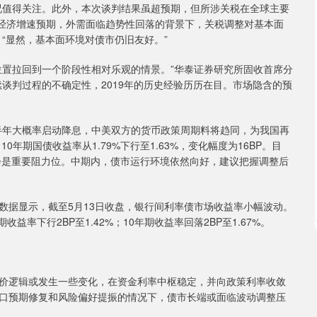
值得关注。此外，本次谈判结果虽超预期，但所涉关税在全球主要
球经济增速预期，外需面临趋势性回落的背景下，关税调整对基本面
“显然，基本面环境对债市仍旧友好。”
置拉回到一个阶段性相对乐观的情景。”华泰证券研究所固收首席分
谈判过程的不确定性，2019年的历史经验历历在目。市场隐含的预
年大概率启动降息，中美双方的货币政策周期料将趋同，为我国再
年期国债收益率从1.79%下行至1.63%，变化幅度为16BP。目
0%会是重要阻力位。中期内，债市运行环境依然向好，建议把握调整后
据显示，截至5月13日收盘，银行间利率债市场收益率小幅波动。
益率下行2BP至1.42%；10年期收益率回落2BP至1.67%。
逻辑或发生一些变化，在资金利率中枢稳定，并向政策利率收敛
口预期修复和风险偏好提振的情况下，债市长端或面临波动调整压