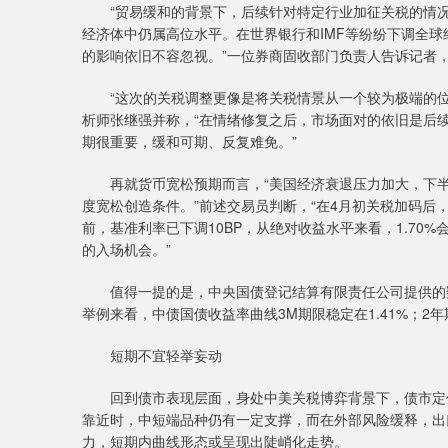
“贸易缓和的背景下，后续针对特定行业加征关税的情况
经济体中仍属高位水平。在世界银行和IMF等纷纷下调全
的影响依旧不容忽视。”一位券商固收部门负责人告诉记者，
“这次的关税调整更像是将关税情景从一个较为极端的位
析师张继强并称，“在情绪修复之后，市场面对的依旧是后续
期很重要，缓和可期、反复难免。”
再就货币宽松预期而言，“美国经济衰退压力加大，下半
度宽松创造条件。”前述交易员判断，“在4月初关税加码后，10
前，基准利率已下调10BP，从绝对收益水平来看，1.7
的入场机会。”
值得一提的是，中央国债登记结算有限责任公司提供的数
举例来看，中债国债收益率曲线3M期限稳定在1.41%；2年期收
短期不宜轻举妄动
回到债市表现层面，身处中美关税博弈背景下，债市定价
靠近时，中短端品种仍有一定支撑，而在外部风险缓释，出
力，短期内曲线形态或呈现出陡峭化走势。