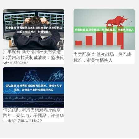
汇丰配资 商务部回应美封锁进
尚竞配资 红毯变战场，热巴成
出委内瑞拉受制裁油轮：坚决反
标准，审美悄悄换人
对“长臂管辖”
信弘优配 谢浩男妈妈现身南京
跨年，疑似与儿子团聚，许健华
一家近况曝光引热议