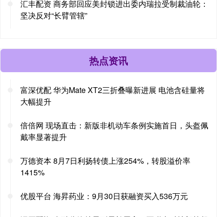
汇丰配资 商务部回应美封锁进出委内瑞拉受制裁油轮：
坚决反对“长臂管辖”
热点资讯
富深优配 华为Mate XT2三折叠曝新进展 电池含硅量将
大幅提升
倍倍网 现场直击：新版非机动车条例实施首日，头盔佩
戴率显著提升
万德资本 8月7日利扬转债上涨254%，转股溢价率
1415%
优股平台 海昇药业：9月30日获融资买入536万元