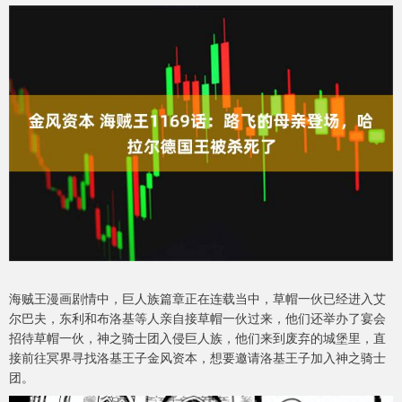
海贼王漫画剧情中，巨人族篇章正在连载当中，草帽一伙已经进入艾
尔巴夫，东利和布洛基等人亲自接草帽一伙过来，他们还举办了宴会
招待草帽一伙，神之骑士团入侵巨人族，他们来到废弃的城堡里，直
接前往冥界寻找洛基王子金风资本，想要邀请洛基王子加入神之骑士
团。