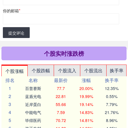
你的邮箱
*
提交评论
个股实时涨跌榜
个股跌幅
个股流入
个股流出
换手率
个股涨幅
排名
名称
最新价
涨幅
换手率
1
百普赛斯
77.7
20.00%
12.35%
2
蓝盾光电
22.81
19.99%
0.55%
3
近岸蛋白
55.66
19.14%
7.79%
4
中能电气
7.59
14.83%
21.76%
5
毕得医药
70.72
14.81%
8.96%