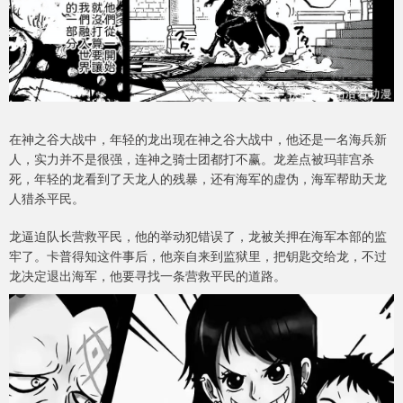
在神之谷大战中，年轻的龙出现在神之谷大战中，他还是一名海兵新
人，实力并不是很强，连神之骑士团都打不赢。龙差点被玛菲宫杀
死，年轻的龙看到了天龙人的残暴，还有海军的虚伪，海军帮助天龙
人猎杀平民。
龙逼迫队长营救平民，他的举动犯错误了，龙被关押在海军本部的监
牢了。卡普得知这件事后，他亲自来到监狱里，把钥匙交给龙，不过
龙决定退出海军，他要寻找一条营救平民的道路。