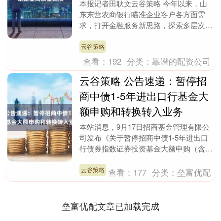
本报记者田耿文云谷策略 今年以来，山
东东营农商银行瞄准企业客户各方面需
求，打开金融服务新思路，探索多层次、
接地气的助企服务新模式，创新“身入”“置
顶”“前移”“....
云谷策略
查看：
192
分类：
靠谱的配资公司
云谷策略 公告速递：暂停招
商中债1-5年进出口行基金大
额申购和转换转入业务
本站消息，9月17日招商基金管理有限公
司发布《关于暂停招商中债1-5年进出口
行债券指数证券投资基金大额申购（含定
期定额投资）和转换转入业务的公告》。
公告中提示，....
云谷策略
查看：
177
分类：
垒富优配
垒富优配文章已加载完成