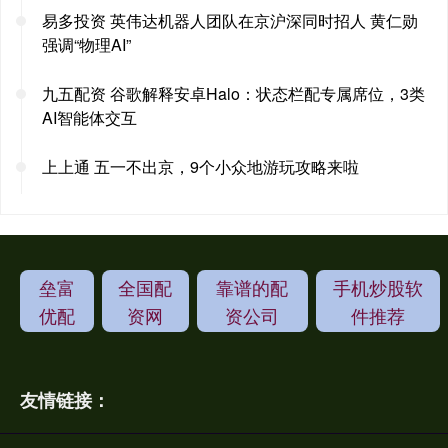
易多投资 英伟达机器人团队在京沪深同时招人 黄仁勋
强调“物理AI”
九五配资 谷歌解释安卓Halo：状态栏配专属席位，3类
AI智能体交互
上上通 五一不出京，9个小众地游玩攻略来啦
垒富
全国配
靠谱的配
手机炒股软
优配
资网
资公司
件推荐
友情链接：