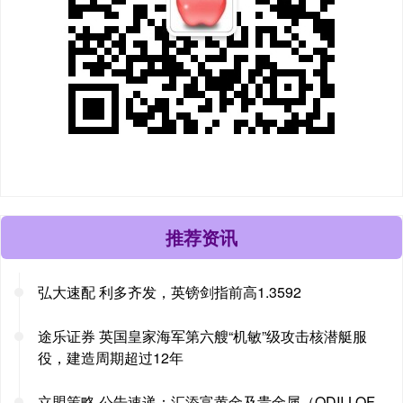
推荐资讯
弘大速配 利多齐发，英镑剑指前高1.3592
途乐证券 英国皇家海军第六艘“机敏”级攻击核潜艇服
役，建造周期超过12年
立盟策略 公告速递：汇添富黄金及贵金属（QDII-LOF-