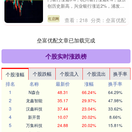
创历史新高，兴业银行涨近2%，浦发银
行涨逾1%，股价创历史新高。....
红启网
查看：
218
分类：
垒富优配
垒富优配文章已加载完成
个股实时涨跌榜
个股跌幅
个股流入
个股流出
换手率
个股涨幅
排名
名称
最新价
涨幅
换手率
1
N森合
48.31
66.24%
64.29%
2
龙鑫智能
35.17
29.97%
47.98%
3
汉鑫科技
37.44
23.04%
33.62%
4
新开普
10.07
20.02%
8.66%
5
万集科技
24.88
20.02%
15.81%