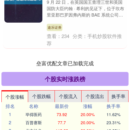
9 月 22 日，在英国国王查理三世和英国
国防大臣约翰 · 希利的见证下，位于坎布
里亚郡巴罗因弗内斯的 BAE 系统公司造
船厂举行了"阿伽门农"号攻击核潜艇
（S....
途乐证券
查看：
234
分类：
手机炒股软件推
荐
垒富优配文章已加载完成
个股实时涨跌榜
个股跌幅
个股流入
个股流出
换手率
个股涨幅
排名
名称
最新价
涨幅
换手率
1
毕得医药
73.92
20.00%
11.62%
2
百普赛斯
77.7
20.00%
23.31%